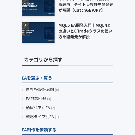
る理由｜デイトレ設計を開発元
が解説【CatchGBPJPY】
MQL5 EA開発入門｜MQL4と
の違いとCTradeクラスの使い
方を開発元が解説
カテゴリから探す
EAを選ぶ・買う
›
自社EA設計思想
(6)
›
EA詐欺回避
(4)
›
通貨ペア別EA
(2)
›
戦略タイプ別EA
(1)
EA制作を依頼する