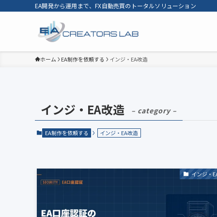
EA開発から運用まで、FX自動売買のトータルソリューション
ホーム
EA制作を依頼する
インジ・EA改造
インジ・EA改造
– category –
EA制作を依頼する
インジ・EA改造
インジ・E