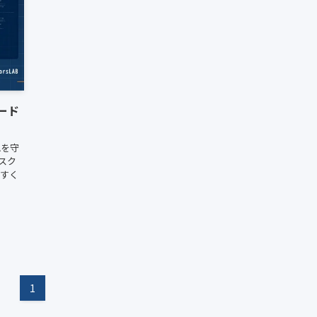
ード
Aを守
スク
やすく
1