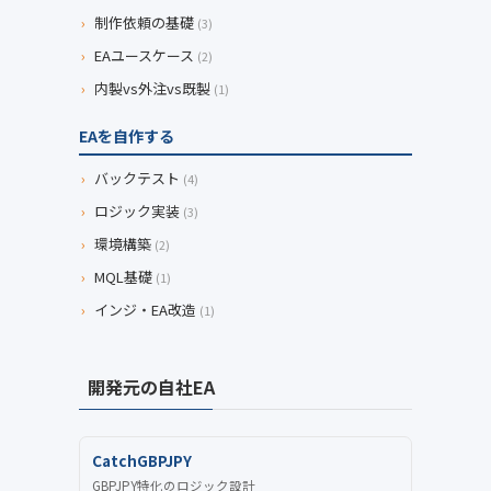
›
制作依頼の基礎
(3)
›
EAユースケース
(2)
›
内製vs外注vs既製
(1)
EAを自作する
›
バックテスト
(4)
›
ロジック実装
(3)
›
環境構築
(2)
›
MQL基礎
(1)
›
インジ・EA改造
(1)
開発元の自社EA
CatchGBPJPY
GBPJPY特化のロジック設計