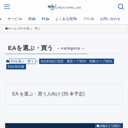
サービス
実績
料金
よくある質問
ブログ
お問い合わせ
ホーム
EAを選ぶ・買う
EAを選ぶ・買う
– category –
EAを選ぶ・買う
自社EA設計思想
通貨ペア別EA
戦略タイプ別EA
EA詐欺回避
EA を選ぶ・買う人向け (35 本予定)
戦略タイプ別EA