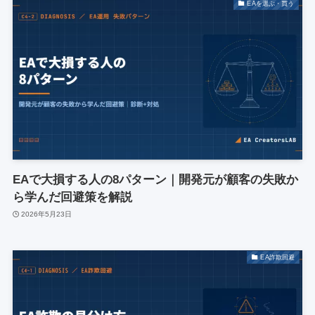
EAを選ぶ・買う
EAで大損する人の8パターン｜開発元が顧客の失敗か
ら学んだ回避策を解説
2026年5月23日
EA詐欺回避