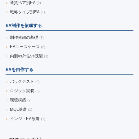
›
通貨ペア別EA
(2)
›
戦略タイプ別EA
(1)
EA制作を依頼する
›
制作依頼の基礎
(3)
›
EAユースケース
(2)
›
内製vs外注vs既製
(1)
EAを自作する
›
バックテスト
(4)
›
ロジック実装
(3)
›
環境構築
(2)
›
MQL基礎
(1)
›
インジ・EA改造
(1)