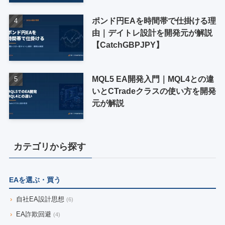
ポンド円EAを時間帯で仕掛ける理
由｜デイトレ設計を開発元が解説
【CatchGBPJPY】
MQL5 EA開発入門｜MQL4との違
いとCTradeクラスの使い方を開発
元が解説
カテゴリから探す
EAを選ぶ・買う
›
自社EA設計思想
(6)
›
EA詐欺回避
(4)