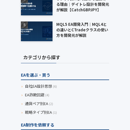
る理由｜デイトレ設計を開発元
が解説【CatchGBPJPY】
MQL5 EA開発入門｜MQL4と
の違いとCTradeクラスの使い
方を開発元が解説
カテゴリから探す
EAを選ぶ・買う
›
自社EA設計思想
(6)
›
EA詐欺回避
(4)
›
通貨ペア別EA
(2)
›
戦略タイプ別EA
(1)
EA制作を依頼する