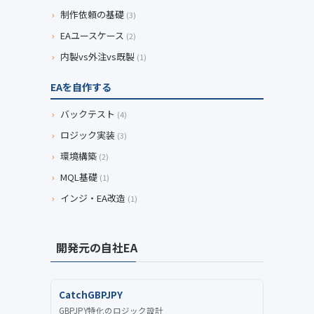
›
制作依頼の基礎
(3)
›
EAユースケース
(2)
›
内製vs外注vs既製
(1)
EAを自作する
›
バックテスト
(4)
›
ロジック実装
(3)
›
環境構築
(2)
›
MQL基礎
(1)
›
インジ・EA改造
(1)
開発元の自社EA
CatchGBPJPY
GBPJPY特化のロジック設計