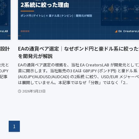
う設計
EAの通貨ペア選定｜なぜポンド円と豪ドル系に絞った
を開発元が解説
発元と
EAの通貨ペア選定の根拠を、当社 EA CreatorsLAB が開発元とし
JPY
直に開示します。当社販売の3 EAは GBPJPY (ポンド円) と豪ドル系
r記事
(AUDJPY/AUDUSD/AUDCAD) の2系統 に絞り、USD/EUR メジャー
は展開していません。本記事ではなぜ「分散」ではなく「2...
2026年5月23日
1