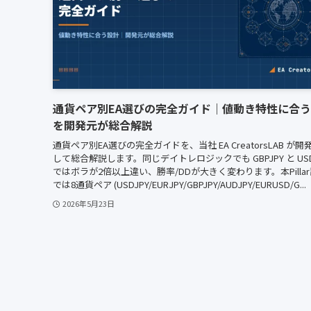
通貨ペア別EA選びの完全ガイド｜値動き特性に合
を開発元が総合解説
通貨ペア別EA選びの完全ガイドを、当社 EA CreatorsLAB が開
して総合解説します。同じデイトレロジックでも GBPJPY と USD
ではボラが2倍以上違い、勝率/DDが大きく変わります。本Pilla
では8通貨ペア (USDJPY/EURJPY/GBPJPY/AUDJPY/EURUSD/G...
2026年5月23日