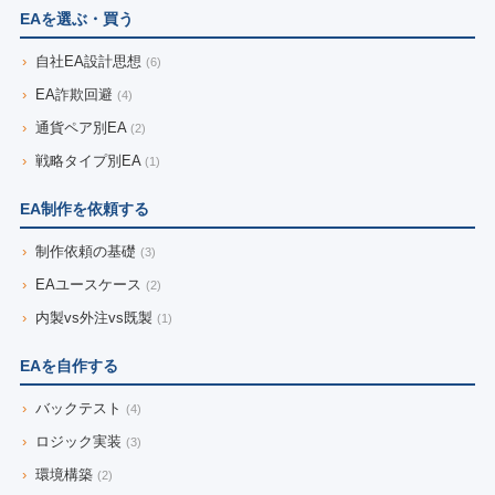
EAを選ぶ・買う
›
自社EA設計思想
(6)
›
EA詐欺回避
(4)
›
通貨ペア別EA
(2)
›
戦略タイプ別EA
(1)
EA制作を依頼する
›
制作依頼の基礎
(3)
›
EAユースケース
(2)
›
内製vs外注vs既製
(1)
EAを自作する
›
バックテスト
(4)
›
ロジック実装
(3)
›
環境構築
(2)