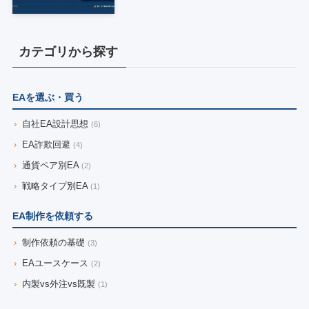
カテゴリから探す
EAを選ぶ・買う
›
自社EA設計思想
(6)
›
EA詐欺回避
(4)
›
通貨ペア別EA
(2)
›
戦略タイプ別EA
(1)
EA制作を依頼する
›
制作依頼の基礎
(3)
›
EAユースケース
(2)
›
内製vs外注vs既製
(1)