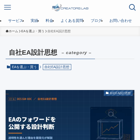
サービス
実績
料金
よくある質問
ブログ
お問い合わせ
ホーム
EAを選ぶ・買う
自社EA設計思想
自社EA設計思想
– category –
EAを選ぶ・買う
自社EA設計思想
自社EA設計思想