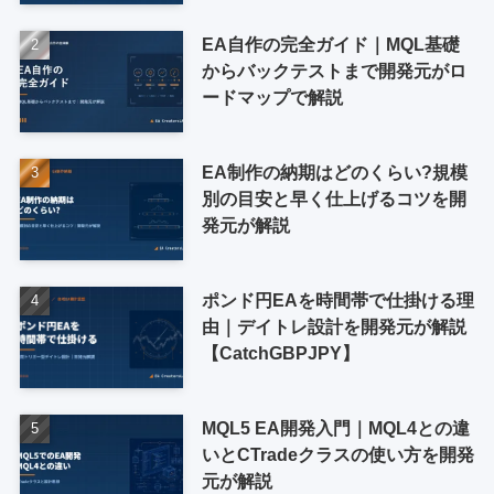
EA自作の完全ガイド｜MQL基礎
からバックテストまで開発元がロ
ードマップで解説
EA制作の納期はどのくらい?規模
別の目安と早く仕上げるコツを開
発元が解説
ポンド円EAを時間帯で仕掛ける理
由｜デイトレ設計を開発元が解説
【CatchGBPJPY】
MQL5 EA開発入門｜MQL4との違
いとCTradeクラスの使い方を開発
元が解説