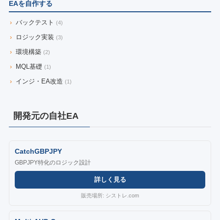
EAを自作する
›
バックテスト
(4)
›
ロジック実装
(3)
›
環境構築
(2)
›
MQL基礎
(1)
›
インジ・EA改造
(1)
開発元の自社EA
CatchGBPJPY
GBPJPY特化のロジック設計
詳しく見る
販売場所: シストレ.com