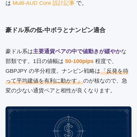
は
Multi-AUD Core 設計記事
で。
豪ドル系の低-中ボラとナンピン適合
豪ドル系は
主要通貨ペアの中で値動きが緩やか
な
部類です。1日の値幅は
50-100pips
程度で、
GBPJPY の半分程度。ナンピン戦略は
「反発を待
って平均建値を有利に動かす」
のが核なので、急
変の少ない通貨ペアと相性が良くなります。