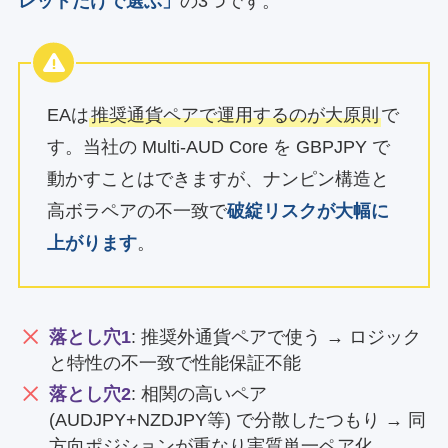
レッドだけで選ぶ」
の3つです。
EAは
推奨通貨ペアで運用するのが大原則
で
す。当社の Multi-AUD Core を GBPJPY で
動かすことはできますが、ナンピン構造と
高ボラペアの不一致で
破綻リスクが大幅に
上がります
。
落とし穴1
: 推奨外通貨ペアで使う → ロジック
と特性の不一致で性能保証不能
落とし穴2
: 相関の高いペア
(AUDJPY+NZDJPY等) で分散したつもり → 同
方向ポジションが重なり実質単一ペア化