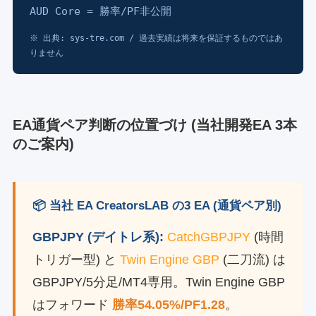
AUD Core = 勝率/PF非公開
※ 出典: sys-tre.com / 過去実績は将来を保証するものではあ
りません
EA通貨ペア判断の位置づけ (当社開発EA 3本
のご案内)
📦 当社 EA CreatorsLAB の3 EA (通貨ペア別)
GBPJPY (デイトレ系):
CatchGBPJPY
(時間
トリガー型) と
Twin Engine GBP
(二刀流) は
GBPJPY/5分足/MT4専用。Twin Engine GBP
はフォワード
勝率54.05%/PF1.28
。