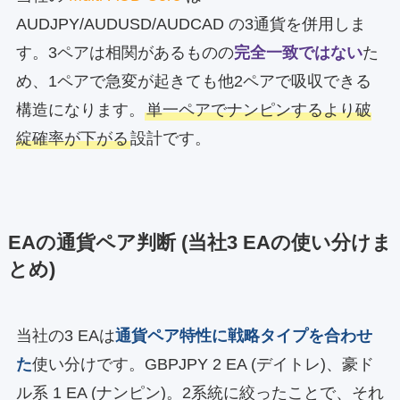
AUDJPY/AUDUSD/AUDCAD の3通貨を併用しま
す。3ペアは相関があるものの
完全一致ではない
た
め、1ペアで急変が起きても他2ペアで吸収できる
構造になります。
単一ペアでナンピンするより破
綻確率が下がる
設計です。
EAの通貨ペア判断 (当社3 EAの使い分けま
とめ)
当社の3 EAは
通貨ペア特性に戦略タイプを合わせ
た
使い分けです。GBPJPY 2 EA (デイトレ)、豪ド
ル系 1 EA (ナンピン)。2系統に絞ったことで、それ