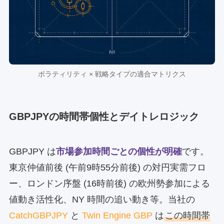
ボラティリティ × 戦略タイプの適合マトリクス
GBPJPYの時間帯個性とデイトレロジック
GBPJPY は
市場参加時間ごとの個性が明確
です。
東京仲値前後 (午前9時55分前後) の対円実需フロ
ー、ロンドン序盤 (16時前後) の欧州勢参加による
値動き活性化、NY 時間の追い動き等。当社の
CatchGBPJPY
と
Twin Engine GBP
は
この時間帯