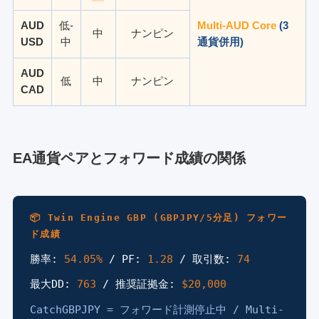
AUD
低-
Multi-AUD Core
(3
中
ナンピン
USD
中
通貨併用)
AUD
低
中
ナンピン
CAD
EA通貨ペアとフォワード成績の関係
📦 Twin Engine GBP (GBPJPY/5分足) フォワー
ド成績
勝率:
54.05%
/ PF:
1.28
/ 取引数:
74
最大DD:
763
/ 推奨証拠金:
$20,000
CatchGBPJPY = フォワード計測停止中 / Multi-