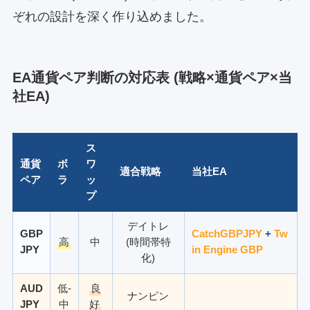
ぞれの設計を深く作り込めました。
EA通貨ペア判断の対応表 (戦略×通貨ペア×当
社EA)
ス
通貨
ボ
ワ
適合戦略
当社EA
ペア
ラ
ッ
プ
デイトレ
GBP
CatchGBPJPY
+
Tw
高
中
(時間帯特
JPY
in Engine GBP
化)
AUD
低-
良
ナンピン
JPY
中
好