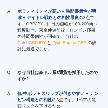
ボラティリティが高い + 時間帯個性が明
確 + デイトレ戦略との相性最良
の3点で
す。GBPJPY は1日の値幅が100-200pips
程度動き、東京仲値前後・ロンドン序盤
の時間帯個性が明確で、当社の
CatchGBPJPY
と
Twin Engine GBP
の設
計に最適でした。
なぜ当社は豪ドル系3通貨を採用したので
すか?
低-中ボラ + スワップが付きやすい + ナン
ピン構造との相性
の3点です。1ペアの急
変リスクを下げるため