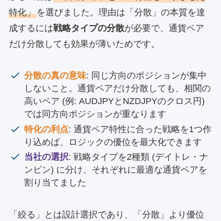
特化」
を選びました。理由は「分散」の本質を達
成するには
戦略タイプの分散
が必要で、通貨ペア
だけ分散しても効果が薄いためです。
分散の真の意味
: 同じ方向のポジションが集中
しないこと。通貨ペアだけ分散しても、相関の
高いペア (例: AUDJPYとNZDJPYのクロス円)
では同方向ポジションが重なります
特化の利点
: 通貨ペア特性に合った戦略を1つ作
り込めば、ロジックの優位を最大化できます
当社の選択
: 戦略タイプを2種類 (デイトレ・ナ
ンピン) に分け、それぞれに最適な通貨ペアを
割り当てました
「絞る」とは設計選択であり、「分散」より優位