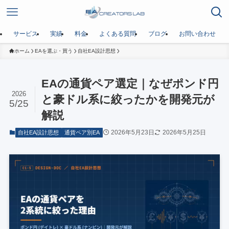
サービス
実績
料金
よくある質問
ブログ
お問い合わせ
ホーム
EAを選ぶ・買う
自社EA設計思想
EAの通貨ペア選定｜なぜポンド円
2026
と豪ドル系に絞ったかを開発元が
5/25
解説
2026年5月23日
2026年5月25日
自社EA設計思想
通貨ペア別EA