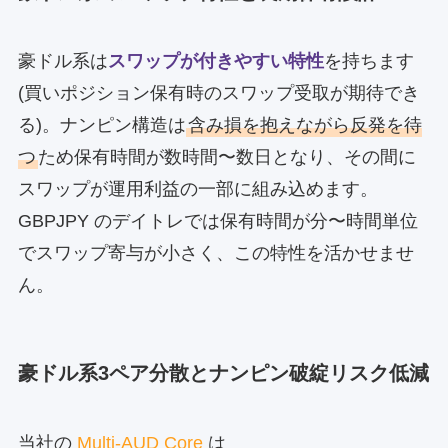
豪ドル系は
スワップが付きやすい特性
を持ちます
(買いポジション保有時のスワップ受取が期待でき
る)。ナンピン構造は
含み損を抱えながら反発を待
つ
ため保有時間が数時間〜数日となり、その間に
スワップが運用利益の一部に組み込めます。
GBPJPY のデイトレでは保有時間が分〜時間単位
でスワップ寄与が小さく、この特性を活かせませ
ん。
豪ドル系3ペア分散とナンピン破綻リスク低減
当社の
Multi-AUD Core
は