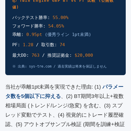
📦 Twin Engine GBP BT vs FT 比較 (公開数
値)
バックテスト勝率:
55.00%
フォワード勝率:
54.05%
乖離:
0.95pt
(優秀ライン 1pt未満)
PF:
1.28
/ 取引数:
74
最大DD:
763
/ 推奨証拠金:
$20,000
※ 出典: sys-tre.com / 過去実績は将来を保証しません
当社が乖離1pt未満を実現できた理由: (1)
パラメー
タ数を5個以下に抑える
、(2) BT期間3年以上+複数
相場局面 (トレンド/レンジ/急変) を含む、(3) スプ
レッド変動でテスト、(4) 視覚的にトレード履歴確
認、(5) アウトオブサンプル検証 (期間を訓練+検証