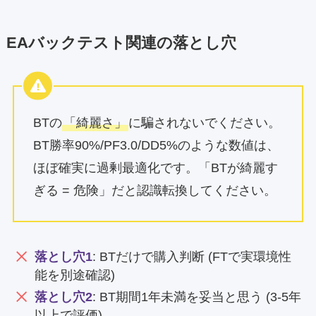
EAバックテスト関連の落とし穴
BTの
「綺麗さ」
に騙されないでください。
BT勝率90%/PF3.0/DD5%のような数値は、
ほぼ確実に過剰最適化です。「BTが綺麗す
ぎる = 危険」だと認識転換してください。
落とし穴1
: BTだけで購入判断 (FTで実環境性
能を別途確認)
落とし穴2
: BT期間1年未満を妥当と思う (3-5年
以上で評価)