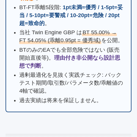
BT-FT乖離5段階:
1pt未満=優秀 / 1-5pt=妥
当 / 5-10pt=要警戒 / 10-20pt=危険 / 20pt
超=致命的
。
当社 Twin Engine GBP は
BT 55.00% →
FT 54.05% (乖離0.95pt = 優秀域)
を公開。
BTのみのEAでも全部危険ではない (販売
開始直後等)。
理由付き非公開なら設計思
想で判断
。
過剰最適化を見抜く実践チェック: バック
テスト期間/取引数/パラメータ数/乖離値の
4軸で確認。
過去実績は将来を保証しません。