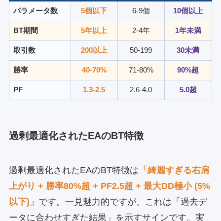
パラメータ数
5個以下
6-9個
10個以上
BT期間
5年以上
2-4年
1年未満
取引数
200以上
50-199
30未満
勝率
40-70%
71-80%
90%超
PF
1.3-2.5
2.6-4.0
5.0超
過剰最適化されたEAのBT特徴
過剰最適化されたEAのBT特徴は
「綺麗すぎる右肩
上がり + 勝率80%超 + PF2.5超 + 最大DD極小 (5%
以下)」
です。一見魅力的ですが、これは「過去デ
ータに合わせすぎた結果」を示すサインです。実