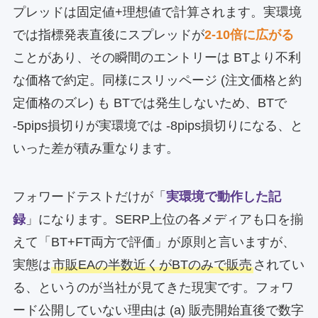
プレッドは固定値+理想値で計算されます。実環境
では指標発表直後にスプレッドが
2-10倍に広がる
ことがあり、その瞬間のエントリーは BTより不利
な価格で約定。同様にスリッページ (注文価格と約
定価格のズレ) も BTでは発生しないため、BTで
-5pips損切りが実環境では -8pips損切りになる、と
いった差が積み重なります。
フォワードテストだけが「
実環境で動作した記
録
」になります。SERP上位の各メディアも口を揃
えて「BT+FT両方で評価」が原則と言いますが、
実態は
市販EAの半数近くがBTのみで販売
されてい
る、というのが当社が見てきた現実です。フォワ
ード公開していない理由は (a) 販売開始直後で数字