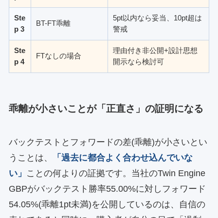
Ste
5pt以内なら妥当、10pt超は
BT-FT乖離
p 3
警戒
Ste
理由付き非公開+設計思想
FTなしの場合
p 4
開示なら検討可
乖離が小さいことが「正直さ」の証明になる
バックテストとフォワードの差(乖離)が小さいとい
うことは、
「過去に都合よく合わせ込んでいな
い」
ことの何よりの証拠です。当社のTwin Engine
GBPがバックテスト勝率55.00%に対しフォワード
54.05%(乖離1pt未満)を公開しているのは、自信の