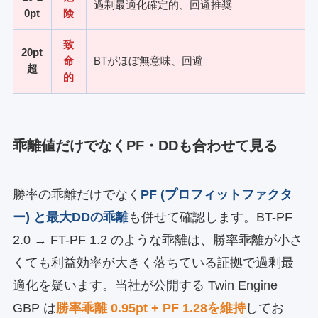
過剰最適化確定的、回避推奨
0pt
険
致
20pt
命
BTがほぼ無意味、回避
超
的
乖離値だけでなくPF・DDも合わせて見る
勝率の乖離だけでなく
PF (プロフィットファクタ
ー) と最大DDの乖離
も併せて確認します。BT-PF
2.0 → FT-PF 1.2 のような乖離は、勝率乖離が小さ
くても利益効率が大きく落ちている証拠で過剰最
適化を疑います。当社が公開する Twin Engine
GBP は
勝率乖離 0.95pt + PF 1.28を維持
してお