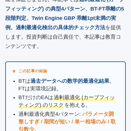
フィッティング) の典型4パターン、BT-FT乖離の5
段階判定、Twin Engine GBP 乖離1pt未満の実
例、過剰最適化検出の具体的チェック方法
を提供
します。投資判断は自己責任で、本記事は教育コ
ンテンツです。
▦ この記事の結論
BTは
過去データへの数学的最適化結果
。
FTは実環境記録。
BTだけのEAは
過剰最適化 (カーブフィッ
ティング) のリスク
を抱える。
過剰最適化典型4パターン:
パラメータ調
整しすぎ / 期間が短い / 単一相場のみ / 取
引数少
。