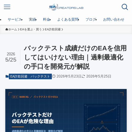
サービス
実績
料金
よくある質問
ブログ
お問い合わせ
ホーム
EAを選ぶ・買う
EA詐欺回避
バックテスト成績だけのEAを信用
2026
してはいけない理由｜過剰最適化
5/25
の手口を開発元が解説
2026年5月23日
2026年5月25日
EA詐欺回避
バックテスト