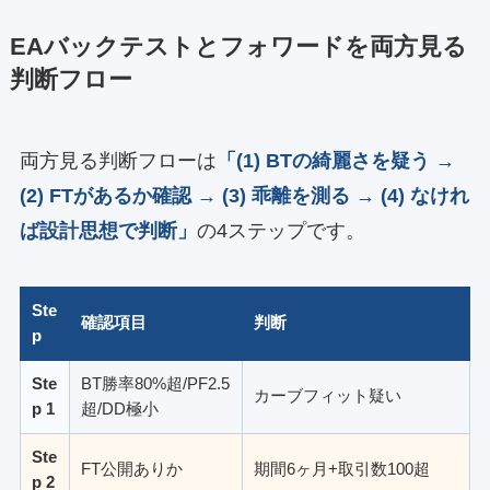
EAバックテストとフォワードを両方見る
判断フロー
両方見る判断フローは
「(1) BTの綺麗さを疑う →
(2) FTがあるか確認 → (3) 乖離を測る → (4) なけれ
ば設計思想で判断」
の4ステップです。
Ste
確認項目
判断
p
Ste
BT勝率80%超/PF2.5
カーブフィット疑い
p 1
超/DD極小
Ste
FT公開ありか
期間6ヶ月+取引数100超
p 2