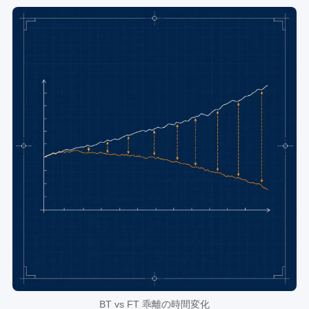
BT vs FT 乖離の時間変化