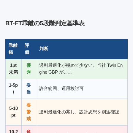
BT-FT乖離の5段階判定基準表
乖離
評
判断
幅
価
1pt
優
過剰最適化が極めて少ない。当社 Twin En
未満
秀
gine GBP がここ
1-5p
妥
許容範囲、運用検討可
t
当
要
5-10
警
過剰最適化の兆し、設計思想を別途確認
pt
戒
10-2
危