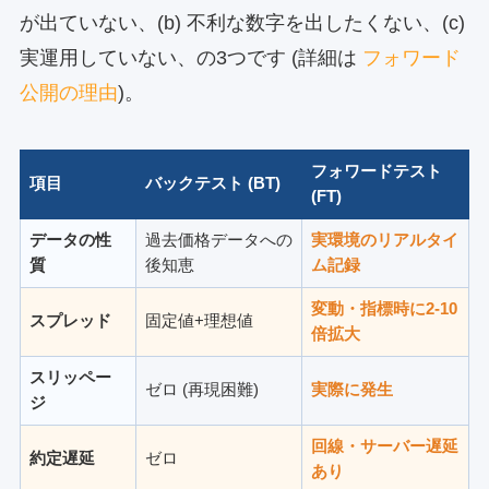
が出ていない、(b) 不利な数字を出したくない、(c)
実運用していない、の3つです (詳細は
フォワード
公開の理由
)。
フォワードテスト
項目
バックテスト (BT)
(FT)
データの性
過去価格データへの
実環境のリアルタイ
質
後知恵
ム記録
変動・指標時に2-10
スプレッド
固定値+理想値
倍拡大
スリッペー
ゼロ (再現困難)
実際に発生
ジ
回線・サーバー遅延
約定遅延
ゼロ
あり