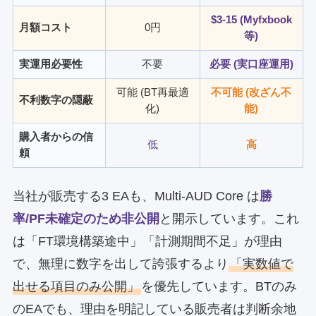
$3-15 (Myfxbook
月額コスト
0円
等)
実運用必要性
不要
必要 (実口座運用)
可能 (BT再最適
不可能 (改ざん不
不利数字の隠蔽
化)
能)
購入者からの信
低
高
頼
当社が販売する3 EAも、Multi-AUD Core は
勝
率/PF未確定のため非公開
と開示しています。これ
は「FT環境構築途中」「計測期間不足」が理由
で、無理に数字を出して誇張するより
「実数値で
出せる項目のみ公開」
を優先しています。BTのみ
のEAでも、理由を明記している販売者は判断余地