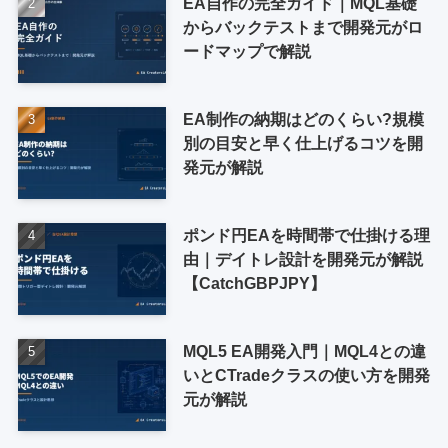
EA自作の完全ガイド｜MQL基礎
からバックテストまで開発元がロ
ードマップで解説
EA制作の納期はどのくらい?規模
別の目安と早く仕上げるコツを開
発元が解説
ポンド円EAを時間帯で仕掛ける理
由｜デイトレ設計を開発元が解説
【CatchGBPJPY】
MQL5 EA開発入門｜MQL4との違
いとCTradeクラスの使い方を開発
元が解説