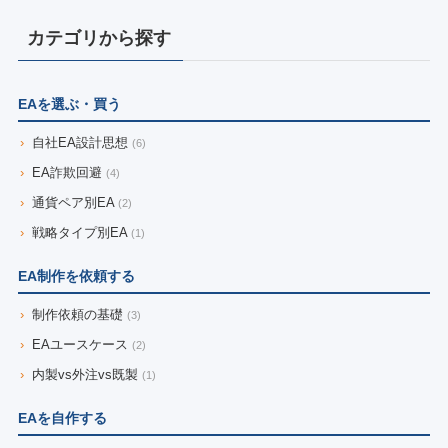
カテゴリから探す
EAを選ぶ・買う
›
自社EA設計思想
(6)
›
EA詐欺回避
(4)
›
通貨ペア別EA
(2)
›
戦略タイプ別EA
(1)
EA制作を依頼する
›
制作依頼の基礎
(3)
›
EAユースケース
(2)
›
内製vs外注vs既製
(1)
EAを自作する