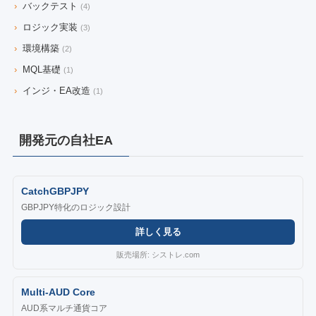
›
バックテスト
(4)
›
ロジック実装
(3)
›
環境構築
(2)
›
MQL基礎
(1)
›
インジ・EA改造
(1)
開発元の自社EA
CatchGBPJPY
GBPJPY特化のロジック設計
詳しく見る
販売場所: シストレ.com
Multi-AUD Core
AUD系マルチ通貨コア