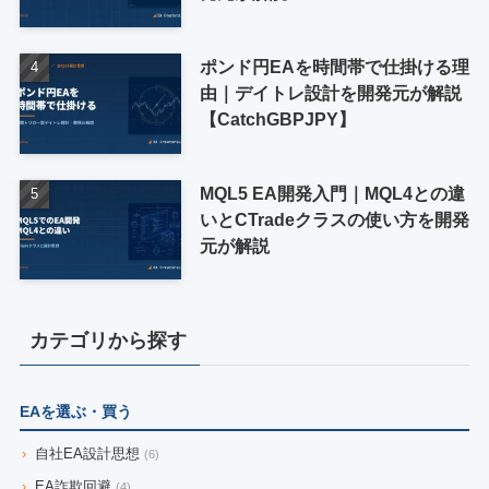
ポンド円EAを時間帯で仕掛ける理
由｜デイトレ設計を開発元が解説
【CatchGBPJPY】
MQL5 EA開発入門｜MQL4との違
いとCTradeクラスの使い方を開発
元が解説
カテゴリから探す
EAを選ぶ・買う
›
自社EA設計思想
(6)
›
EA詐欺回避
(4)