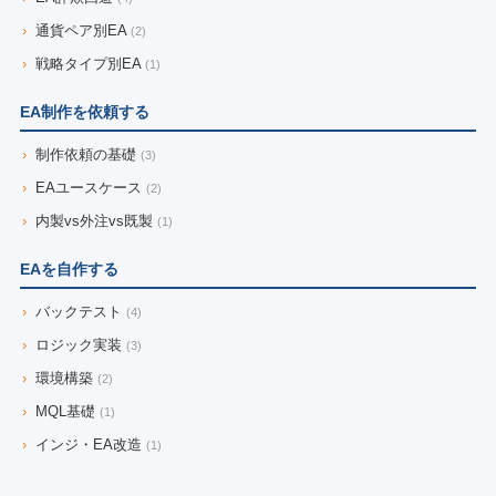
›
通貨ペア別EA
(2)
›
戦略タイプ別EA
(1)
EA制作を依頼する
›
制作依頼の基礎
(3)
›
EAユースケース
(2)
›
内製vs外注vs既製
(1)
EAを自作する
›
バックテスト
(4)
›
ロジック実装
(3)
›
環境構築
(2)
›
MQL基礎
(1)
›
インジ・EA改造
(1)